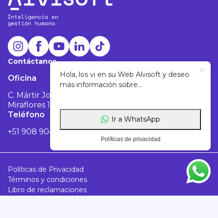
Contáctanos
Hola, los vi en su Web Alvisoft y deseo
Oficina
más información sobre...
C. Mártir José Olaya 129, Oficina 1803 -
Miraflores 15074
Teléfono
Correo
Ir a WhatsApp
+51 908 904 601
info@alvisoft.net
Políticas de privacidad
Políticas de Privacidad
Términos y condiciones
Libro de reclamaciones
© 2023 Todos los derechos reservados ALVISOFT PERÚ
S.A.C.