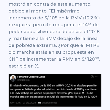
mostró en contra de este aumento,
debido al monto. “El misérrimo
incremento de S/ 105 en la RMV (10,2 %)
ni siquiera permite recuperar el 14% de
poder adquisitivo perdido desde el 2018
y mantiene a la RMV debajo de la línea
de pobreza extrema. ¿Por qué el MTPE
dio marcha atrás en su propuesta en
CNT de incrementar la RMV en S/ 120?”,
escribió en X.